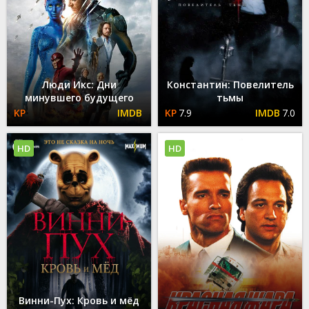
Люди Икс: Дни
Константин: Повелитель
минувшего будущего
тьмы
7.9
7.0
HD
HD
Винни-Пух: Кровь и мёд