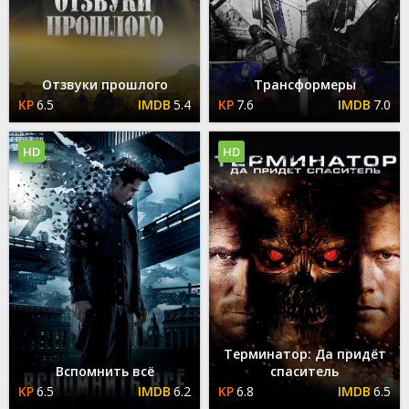
Отзвуки прошлого
Трансформеры
6.5
5.4
7.6
7.0
HD
HD
Терминатор: Да придёт
Вспомнить всё
спаситель
6.5
6.2
6.8
6.5