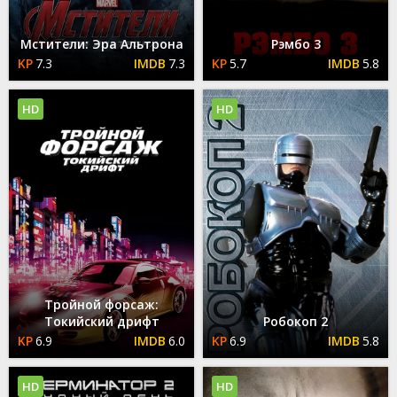
Мстители: Эра Альтрона
Рэмбо 3
7.3
7.3
5.7
5.8
HD
HD
Тройной форсаж:
Токийский дрифт
Робокоп 2
6.9
6.0
6.9
5.8
HD
HD