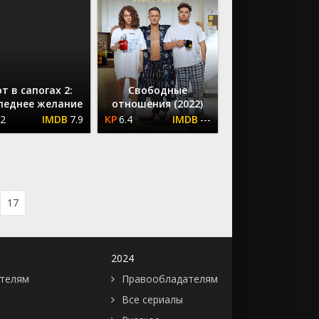
т в сапогах 2:
Свободные
леднее желание
отношения (2022)
.2
7.9
6.4
---
17
2024
телям
Правообладателям
Все сериалы