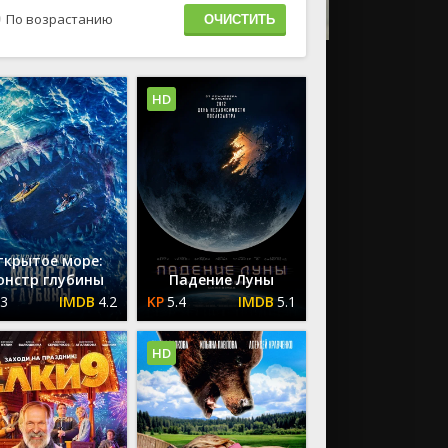
По возрастанию
HD
ткрытое море:
нстр глубины
Падение Луны
.3
4.2
5.4
5.1
HD