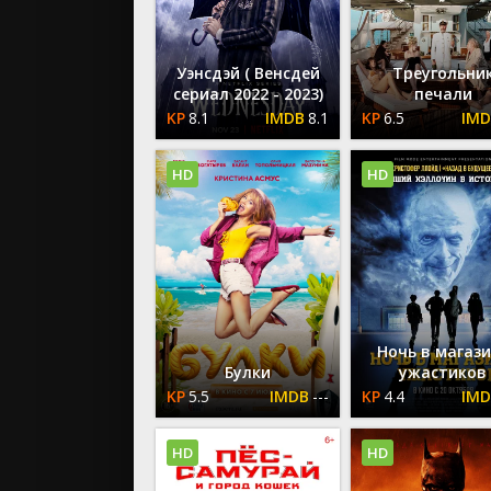
Уэнсдэй ( Венсдей
Треугольни
сериал 2022 - 2023)
печали
8.1
8.1
6.5
HD
HD
Ночь в магаз
Булки
ужастиков
5.5
---
4.4
HD
HD