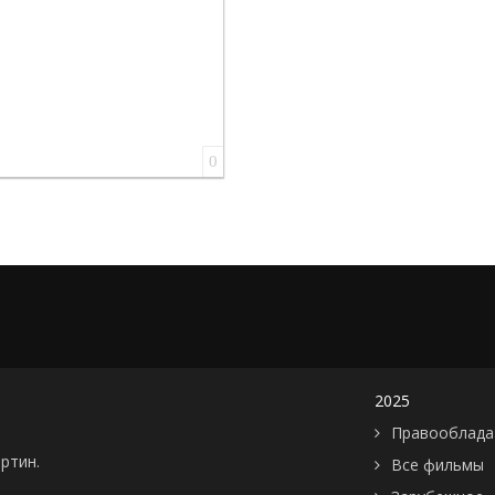
0
2025
Правооблада
артин.
Все фильмы