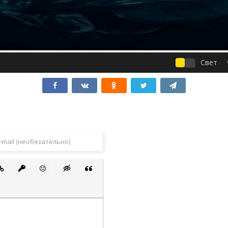
Свет
 список
ванный список
тавить ссылку
Вставить защищенную ссылку
Вставить смайлик
Вставка скрытого текста
Вставка цитаты