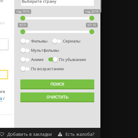
ые
год 1915
год 2019
 из
КП 0
КП 10
Фильмы
Сериалы
Мультфильмы
ежно
Аниме
По убыванию
я
По возрастанию
нге
а
/
Добавить в закладки
Есть жалоба?