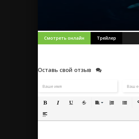
Смотреть онлайн
Трейлер
Оставь свой отзыв
Полужирный
Курсив
Подчеркнутый
Зачеркнутый
Выравнивание
Нумерованный
Маркиро
Вс
Вставка спойлера