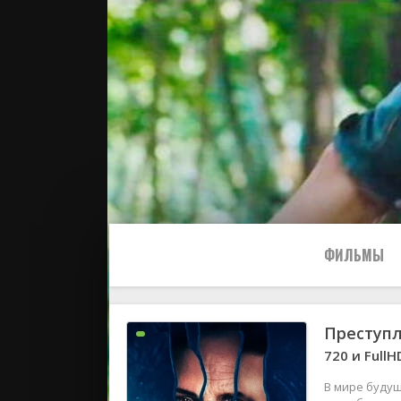
ФИЛЬМЫ
Преступ
Все
720 и FullH
2024
В мире буду