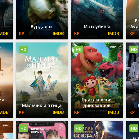
Б
Вурдалак
Из глубины
Ауд
HD
HD
HD
ми
Приключения
Мальчик и птица
динозавров
HD
HD
HD