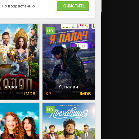
По возрастанию
HD
Холоп 2
Я, палач
HD