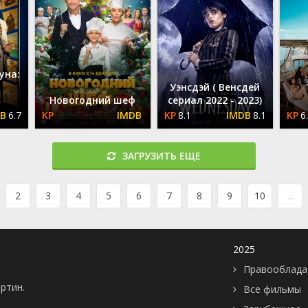
уна:
Уэнсдэй ( Венсдей
Новогодний шеф
сериал 2022 - 2023)
6.7
8.1
8.1
6
ЗАГРУЗИТЬ ЕЩЕ
2
3
4
5
6
7
8
9
10
...
2025
Правооблада
артин.
Все фильмы