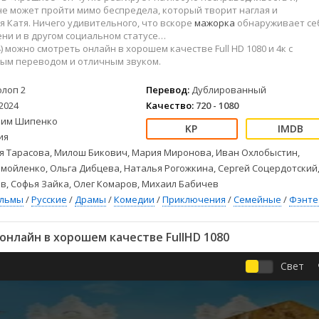
Детективы
2023
Семейные
не может пройти мимо беспредела, который творит наглая и
Детские
2022
Спорт
 Катя. Ничего удивительного, что вскоре
мажорка
обнаруживает се
ни и в другом социальном статусе…
Драмы
2021
Триллеры
4) можно смотреть онлайн в хорошем качестве Full HD 1080 и 4к с
Комедии
Ужасы
ым переводом и отличным звуком.
Русские
Фантастика
олоп 2
Перевод:
Дублированный
СССР
Фэнтези
2024
Качество:
720 - 1080
ые
Зарубежные
лим Шипенко
Фильмы из соцетей
ия
я Тарасова, Милош Бикович, Мария Миронова, Иван Охлобыстин,
мойленко, Ольга Дибцева, Наталья Рогожкина, Сергей Соцердотский
в, Софья Зайка, Олег Комаров, Михаил Бабичев
ильмы
/
Русские
/
Драмы
/
Комедии
/
Приключения
/
Семейные
/
Фэнте
онлайн в хорошем качестве FullHD 1080
Свет