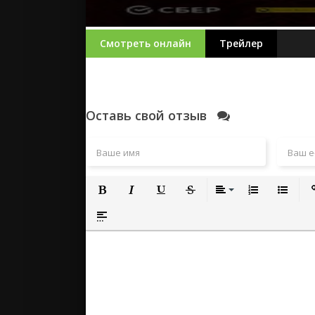
Смотреть онлайн
Трейлер
Оставь свой отзыв
Полужирный
Курсив
Подчеркнутый
Зачеркнутый
Выравнивание
Нумерованный
Маркиро
Вс
Вставка спойлера