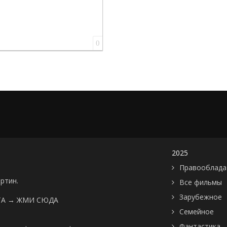
0
2025
Правооблада
артин.
Все фильмы
Зарубежное
ТА →
ЖМИ СЮДА
Семейное
Фантастика