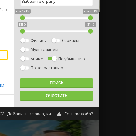
бя в
год 1915
год 2019
КП 0
КП 10
Фильмы
Сериалы
Мультфильмы
Аниме
По убыванию
По возрастанию
,
зи
Добавить в закладки
Есть жалоба?