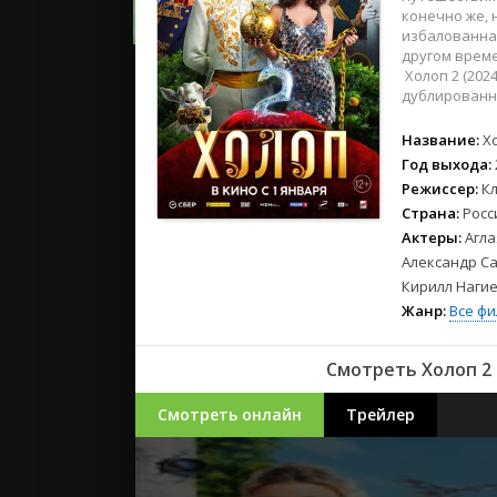
2023
конечно же, 
2022
избалованная
другом време
2021
Холоп 2 (202
дублированн
Русские
Название:
Х
СССР
Год выхода:
Зарубежн
Режиссер:
К
Страна:
Росс
Актеры:
Агла
Александр Са
Кирилл Нагие
Жанр:
Все ф
Смотреть Холоп 2 
Смотреть онлайн
Трейлер