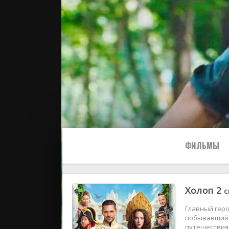
ФИЛЬМЫ
Холоп 2
с
Все
Главный гер
2024
побывавший в
путешествия 