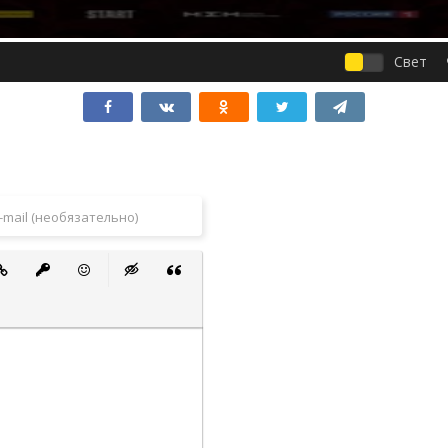
Свет
 список
ванный список
тавить ссылку
Вставить защищенную ссылку
Вставить смайлик
Вставка скрытого текста
Вставка цитаты