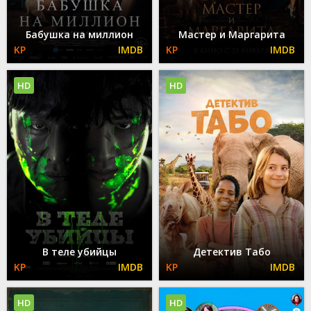
Бабушка на миллион
Мастер и Маргарита
HD
HD
В теле убийцы
Детектив Табо
HD
HD