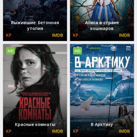
Выжившие: Бетонная
Алиса в стране
утопия
кошмаров
HD
HD
Красные комнаты
В Арктику