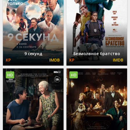
9 секунд
Безмолвное братство
HD
HD