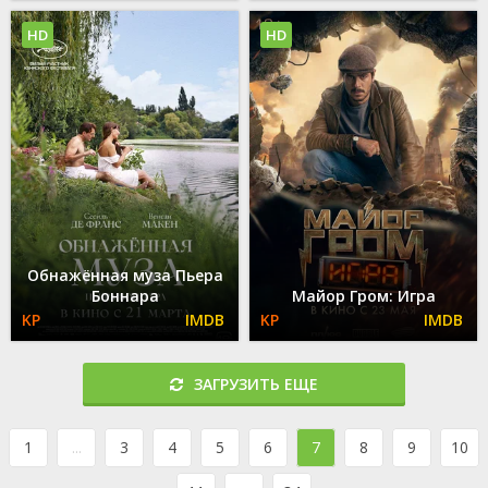
HD
HD
Обнажённая муза Пьера
Боннара
Майор Гром: Игра
ЗАГРУЗИТЬ ЕЩЕ
1
...
3
4
5
6
7
8
9
10