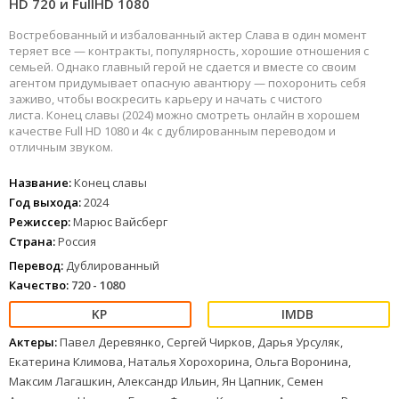
HD 720 и FullHD 1080
Востребованный и избалованный актер Слава в один момент
теряет все — контракты, популярность, хорошие отношения с
семьей. Однако главный герой не сдается и вместе со своим
агентом придумывает опасную авантюру — похоронить себя
заживо, чтобы воскресить карьеру и начать с чистого
листа. Конец славы (2024) можно смотреть онлайн в хорошем
качестве Full HD 1080 и 4к с дублированным переводом и
отличным звуком.
Название:
Конец славы
Год выхода:
2024
Режиссер:
Марюс Вайсберг
Страна:
Россия
Перевод:
Дублированный
Качество:
720 - 1080
Актеры:
Павел Деревянко, Сергей Чирков, Дарья Урсуляк,
Екатерина Климова, Наталья Хорохорина, Ольга Воронина,
Максим Лагашкин, Александр Ильин, Ян Цапник, Семен