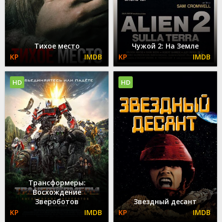
Тихое место
Чужой 2: На Земле
HD
HD
Трансформеры:
Восхождение
Звероботов
Звездный десант