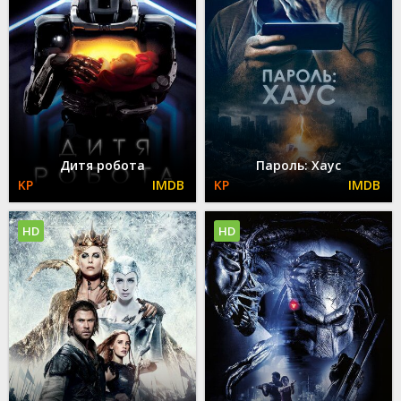
Дитя робота
Пароль: Хаус
HD
HD