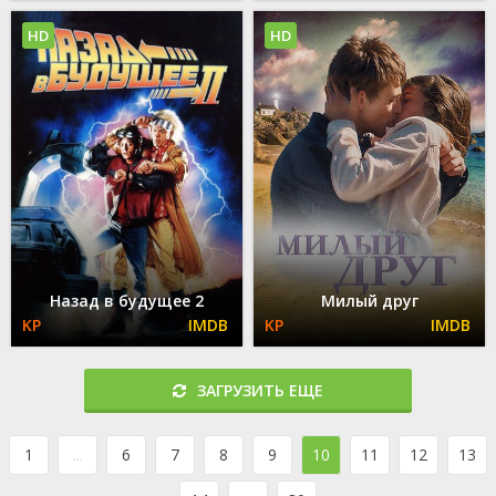
HD
HD
Назад в будущее 2
Милый друг
ЗАГРУЗИТЬ ЕЩЕ
1
...
6
7
8
9
10
11
12
13