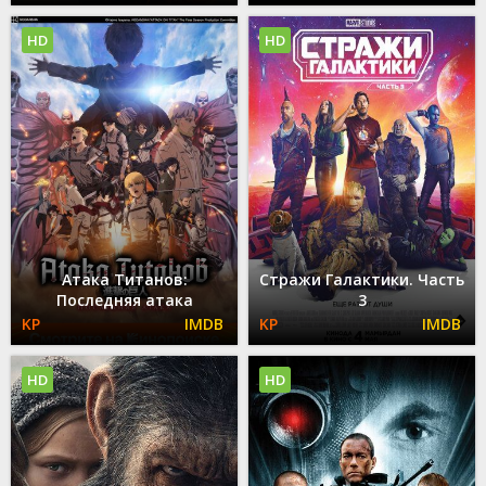
HD
HD
Атака Титанов:
Стражи Галактики. Часть
Последняя атака
3
HD
HD