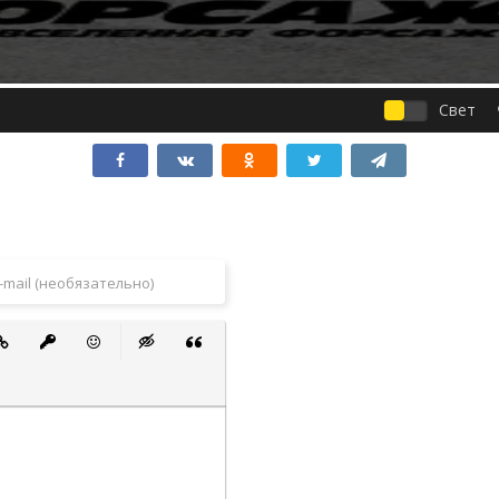
Свет
 список
ванный список
тавить ссылку
Вставить защищенную ссылку
Вставить смайлик
Вставка скрытого текста
Вставка цитаты