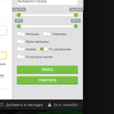
год 1915
год 2019
КП 0
КП 10
й по
тер,
Фильмы
Сериалы
в
имал
Мультфильмы
Аниме
По убыванию
По возрастанию
тали
мы
HD
Добавить в закладки
Есть жалоба?