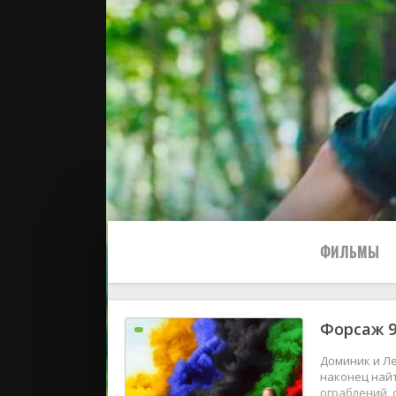
ФИЛЬМЫ
Форсаж 
Все
Доминик и Ле
2024
наконец найт
ограблений,