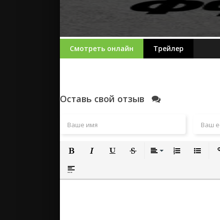
Смотреть онлайн
Трейлер
Оставь свой отзыв
Полужирный
Курсив
Подчеркнутый
Зачеркнутый
Выравнивание
Нумерованный
Маркиро
Вс
Вставка спойлера