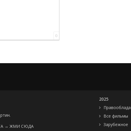
0
2025
Правооблада
артин.
Все фильмы
Зарубежное
ТА →
ЖМИ СЮДА