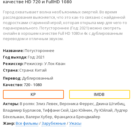
качестве HD 720 и FullHD 1080
Город охватывает волна необъяснимых смертей. Во время
расследования выясняется, что это как-то связано с найденной
подростками старинной игрой, которая открыла мир для чего-то
паранормального. Потустороннее (Год: 2021) можно смотреть
онлайн в хорошем качестве Full HD 1080 и 4к с дублированным
переводом и отличным звуком.
Название:
Потустороннее
Год выхода:
Год: 2021
Режиссер:
Режиссер: У Лок-Кван
Страна:
Страна: Китай
Перевод:
Дублированный
Качество:
720 - 1080
Актеры:
В ролях: Элиз Левек, Вероника Феррес, Джина Штибиц,
Владимир Бурлаков, Тиффани Сюй, Цао Юйнин, Лу Юйлай, Лудгер
Бёкельман, Валери Хубер, Франциска Брендмайер
Жанр:
Все фильмы
/
Зарубежные
/
Ужасы