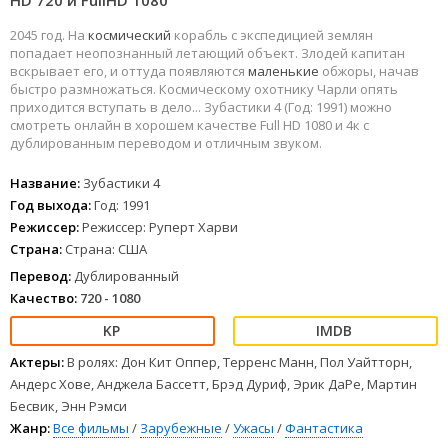
HD 720 и FullHD 1080
2045 год. На
космический
корабль с экспедицией землян
попадает неопознанный летающий объект. Злодей капитан
вскрывает его, и оттуда появляются
маленькие
обжоры, начав
быстро размножаться. Космическому охотнику Чарли опять
приходится вступать в дело... Зубастики 4 (Год: 1991) можно
смотреть онлайн в хорошем качестве Full HD 1080 и 4к с
дублированным переводом и отличным звуком.
Название:
Зубастики 4
Год выхода:
Год: 1991
Режиссер:
Режиссер: Руперт Харви
Страна:
Страна: США
Перевод:
Дублированный
Качество:
720 - 1080
Актеры:
В ролях: Дон Кит Оппер, Терренс Манн, Пол Уайтторн,
Андерс Хове, Анджела Бассетт, Брэд Дуриф, Эрик ДаРе, Мартин
Бесвик, Энн Рэмси
Жанр:
Все фильмы
/
Зарубежные
/
Ужасы
/
Фантастика