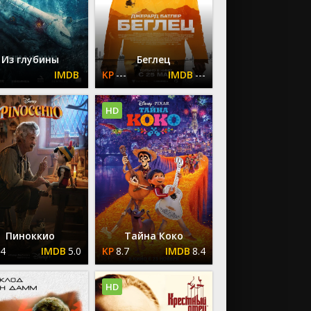
Из глубины
Беглец
---
---
HD
Пиноккио
Тайна Коко
.4
5.0
8.7
8.4
HD