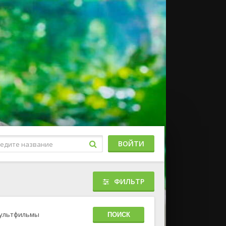
ВОЙТИ
ФИЛЬТР
ультфильмы