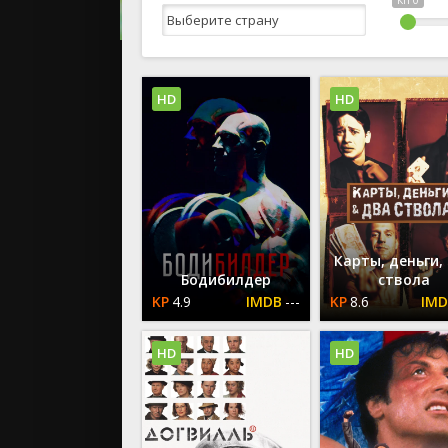
КП 0
2023
2022
2021
HD
HD
Русские
СССР
Зарубежн
Карты, деньги,
Бодибилдер
ствола
4.9
---
8.6
HD
HD