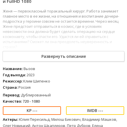
и FullHD 1080
Женя — первоклассный торакальный хирург. Работа занимает
главное место в ее жизни, на отношения и воспитание дочери-
подростка у героини совсем не остается времени. Через месяц
Жене предстоит отправиться в космос, где в условиях
невесомости она должна будет сделать операцию на сердце
космонавту, чтобы спасти его. Удастся ли ей справиться с
испытаниями? Сможет ли она преодолеть неуверенность и
страхи?
Развернуть описание
155
156
157
158
159
160
161
162
163
164
165
166
167
168
169
170
171
172
Вызов (2023) можно смотреть онлайн в хорошем качестве Full
HD 1080 и 4к с дублированным переводом и отличным звуком.
Название:
Вызов
Год выхода:
2023
Режиссер:
Клим Шипенко
Страна:
Россия
Перевод:
Дублированный
Качество:
720 - 1080
---
---
Актеры:
Юлия Пересильд, Милош Бикович, Владимир Машков,
Олег Новицкий, Антон Шкаплеров, Петр Дубров, Елена