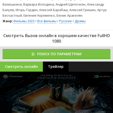
Валюшкина, Варвара Володина, Андрей Щепочкин, Александр
Балуев, Игорь Гордин, Алексей Барабаш, Алексей Гришин, Артур
Бесчастный, Евгения Ахременко, Беник Аракелян
Жанр:
Фильмы 2023
/
Все фильмы
/
Русские
/
Драмы
Смотреть Вызов онлайн в хорошем качестве FullHD
1080
ПОИСК ПО ПАРАМЕТРАМ
Смотреть онлайн
Трейлер