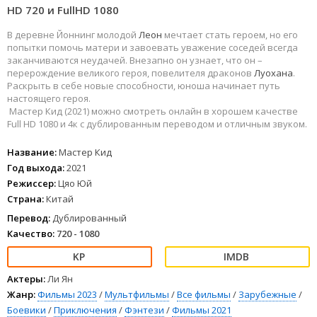
HD 720 и FullHD 1080
В деревне Йоннинг молодой
Леон
мечтает стать героем, но его
попытки помочь матери и завоевать уважение соседей всегда
заканчиваются неудачей. Внезапно он узнает, что он –
перерождение великого героя, повелителя драконов
Луохана
.
Раскрыть в себе новые способности, юноша начинает путь
настоящего героя.
Мастер Кид (2021) можно смотреть онлайн в хорошем качестве
Full HD 1080 и 4к с дублированным переводом и отличным звуком.
Название:
Мастер Кид
Год выхода:
2021
Режиссер:
Цяо Юй
Страна:
Китай
Перевод:
Дублированный
Качество:
720 - 1080
Актеры:
Ли Ян
Жанр:
Фильмы 2023
/
Мультфильмы
/
Все фильмы
/
Зарубежные
/
Боевики
/
Приключения
/
Фэнтези
/
Фильмы 2021