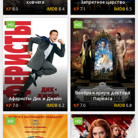
ковчега
Запретное царство
8.0
8.4
7.1
6.5
HD
HD
Воображариум доктора
Аферисты Дик и Джейн
Парнаса
7.0
6.2
7.0
6.8
HD
HD