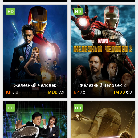
HD
HD
Железный человек
Железный человек 2
8.0
7.9
7.5
6.9
HD
HD