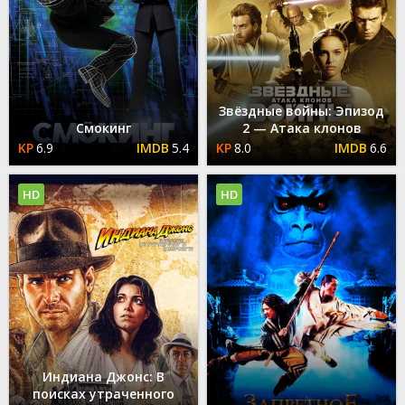
Звёздные войны: Эпизод
Смокинг
2 — Атака клонов
6.9
5.4
8.0
6.6
HD
HD
Индиана Джонс: В
поисках утраченного