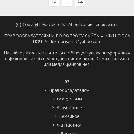
13
...
52
(C) Copyright На сайте 5.174 описаний кинокартин.
ПРАВООБЛАДАТЕЛЯМ И ПО ВОПРОСУ САЙТА →
ЖМИ СЮДА
ПОЧТА - lukmorgame@yahoo.com
На сайте размещается только общедоступная иноформация
о фильмах - из общедоступных источников! Самих фильмов
или медиа файлов нет!
2025
Правообладателям
Все фильмы
Зарубежное
Семейное
Фантастика
Боевики