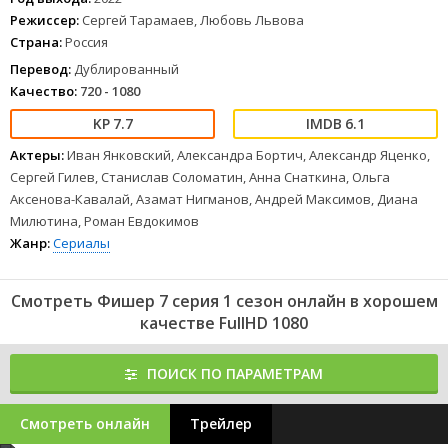
Режиссер:
Сергей Тарамаев, Любовь Львова
137
138
139
140
141
142
143
144
145
146
147
148
149
150
151
152
153
Страна:
Россия
154
Фишер 7 серия 1 сезон (2022) можно смотреть онлайн в
хорошем качестве Full HD 1080 и 4к с дублированным переводом
Перевод:
Дублированный
и отличным звуком.
Качество:
720 - 1080
7.7
6.1
Актеры:
Иван Янковский, Александра Бортич, Александр Яценко,
Сергей Гилев, Станислав Соломатин, Анна Снаткина, Ольга
Аксенова-Кавалай, Азамат Нигманов, Андрей Максимов, Диана
Милютина, Роман Евдокимов
Жанр:
Сериалы
Смотреть Фишер 7 серия 1 сезон онлайн в хорошем
качестве FullHD 1080
ПОИСК ПО ПАРАМЕТРАМ
Смотреть онлайн
Трейлер