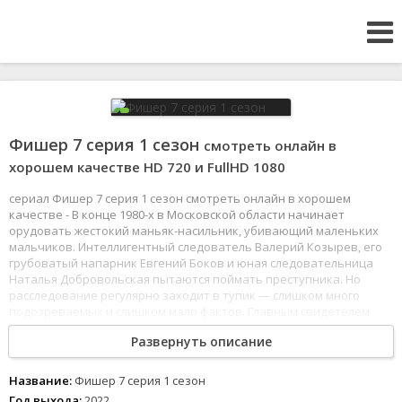
Фишер 7 серия 1 сезон
смотреть онлайн в
хорошем качестве HD 720 и FullHD 1080
сериал Фишер 7 серия 1 сезон смотреть онлайн в хорошем
качестве - В конце 1980-х в Московской области начинает
орудовать жестокий маньяк-насильник, убивающий маленьких
мальчиков. Интеллигентный следователь Валерий Козырев, его
грубоватый напарник Евгений Боков и юная следовательница
Наталья Добровольская пытаются поймать преступника. Но
расследование регулярно заходит в тупик — слишком много
подозреваемых и слишком мало фактов. Главным свидетелем
становится школьник, который лично знал одну из жертв. Но у
Развернуть описание
мальчика слишком богатая фантазия — существует ли описанный
им «Фишер» на самом деле? Это дело на рубеже двух эпох —
конца Советского Союза и начала России — навсегда изменит
Название:
Фишер 7 серия 1 сезон
всех, кого оно коснулось.
Год выхода:
2022