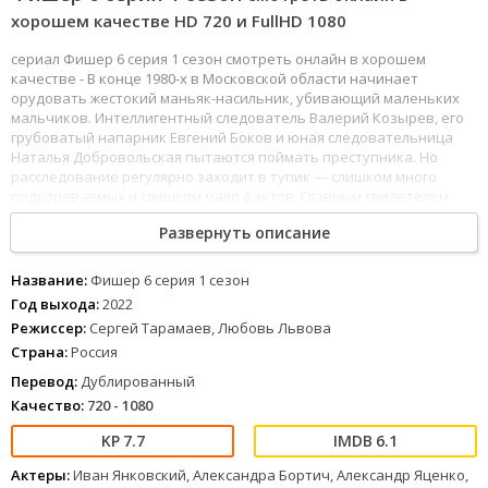
хорошем качестве HD 720 и FullHD 1080
сериал Фишер 6 серия 1 сезон смотреть онлайн в хорошем
качестве - В конце 1980-х в Московской области начинает
орудовать жестокий маньяк-насильник, убивающий маленьких
мальчиков. Интеллигентный следователь Валерий Козырев, его
грубоватый напарник Евгений Боков и юная следовательница
Наталья Добровольская пытаются поймать преступника. Но
расследование регулярно заходит в тупик — слишком много
подозреваемых и слишком мало фактов. Главным свидетелем
становится школьник, который лично знал одну из жертв. Но у
Развернуть описание
мальчика слишком богатая фантазия — существует ли описанный
им «Фишер» на самом деле? Это дело на рубеже двух эпох —
конца Советского Союза и начала России — навсегда изменит
Название:
Фишер 6 серия 1 сезон
всех, кого оно коснулось.
Год выхода:
2022
Режиссер:
Сергей Тарамаев, Любовь Львова
119
120
121
122
123
124
125
126
127
128
129
130
131
132
133
134
135
Страна:
Россия
136
Фишер 6 серия 1 сезон (2022) можно смотреть онлайн в
хорошем качестве Full HD 1080 и 4к с дублированным переводом
Перевод:
Дублированный
и отличным звуком.
Качество:
720 - 1080
7.7
6.1
Актеры:
Иван Янковский, Александра Бортич, Александр Яценко,