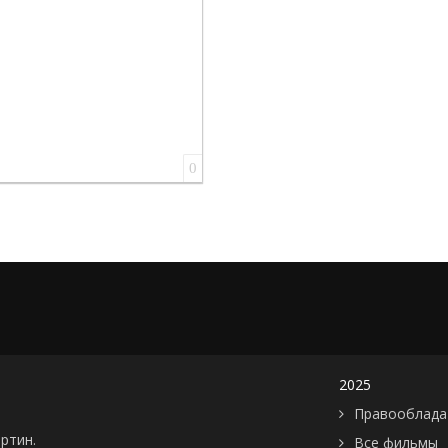
0
2025
Правооблада
артин.
Все фильмы