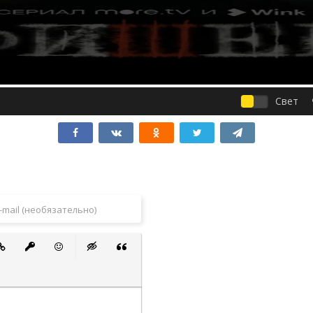
Свет
 список
ванный список
тавить ссылку
Вставить защищенную ссылку
Вставить смайлик
Вставка скрытого текста
Вставка цитаты