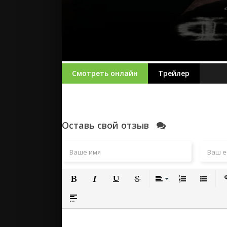
Смотреть онлайн
Трейлер
Оставь свой отзыв
Полужирный
Курсив
Подчеркнутый
Зачеркнутый
Выравнивание
Нумерованный
Маркиро
Вс
Вставка спойлера