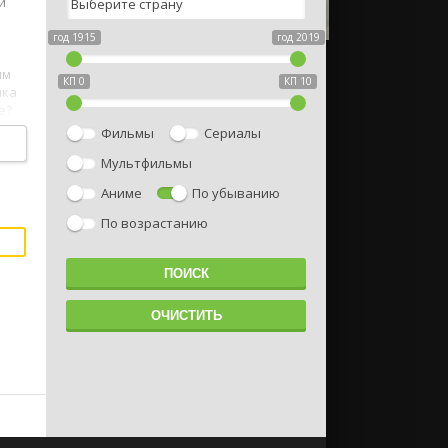
й
год 1915
год 2019
ым
КП 0
КП 10
ика
е?
егда
Фильмы
Сериалы
Мультфильмы
1
Аниме
По убыванию
По возрастанию