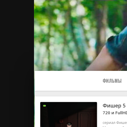
ФИЛЬМЫ
Фишер 5 
Все
720 и FullH
2024
сериал Фишер