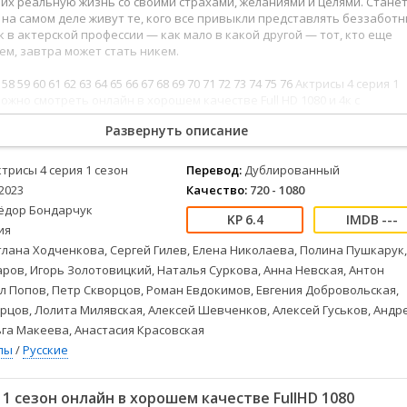
их реальную жизнь со своими страхами, желаниями и целями. Стане
Детективы
2023
Семейные
 на самом деле живут те, кого все привыкли представлять беззабот
Детские
2022
Спорт
к в актерской профессии — как мало в какой другой — тот, кто еще
Драмы
2021
Триллеры
ем, завтра может стать никем.
Комедии
Ужасы
58
59
60
61
62
63
64
65
66
67
68
69
70
71
72
73
74
75
76
Актрисы 4 серия 1
Русские
Фантастика
можно смотреть онлайн в хорошем качестве Full HD 1080 и 4к с
ым переводом и отличным звуком.
СССР
Фэнтези
Развернуть описание
ые
Зарубежные
Фильмы из соцетей
ктрисы 4 серия 1 сезон
Перевод:
Дублированный
2023
Качество:
720 - 1080
ёдор Бондарчук
6.4
---
ия
лана Ходченкова, Сергей Гилев, Елена Николаева, Полина Пушкарук,
ров, Игорь Золотовицкий, Наталья Суркова, Анна Невская, Антон
л Попов, Петр Скворцов, Роман Евдокимов, Евгения Добровольская,
цов, Лолита Милявская, Алексей Шевченков, Алексей Гуськов, Андр
га Макеева, Анастасия Красовская
лы
/
Русские
1 сезон онлайн в хорошем качестве FullHD 1080