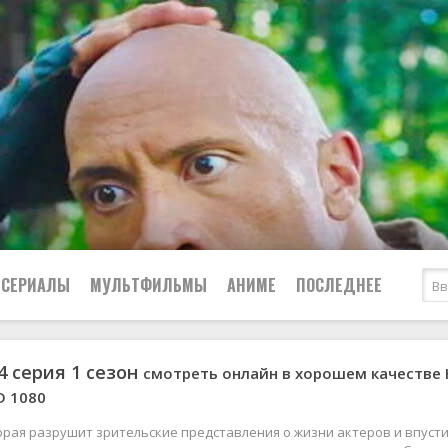
СЕРИАЛЫ
МУЛЬТФИЛЬМЫ
АНИМЕ
ПОСЛЕДНЕЕ
4 серия 1 сезон
смотреть онлайн в хорошем качестве
Все
Криминал
D 1080
Боевики
Мелодрамы
Военные
2024
Приключения
орая разрушит зрительские представления о жизни актеров и впуст