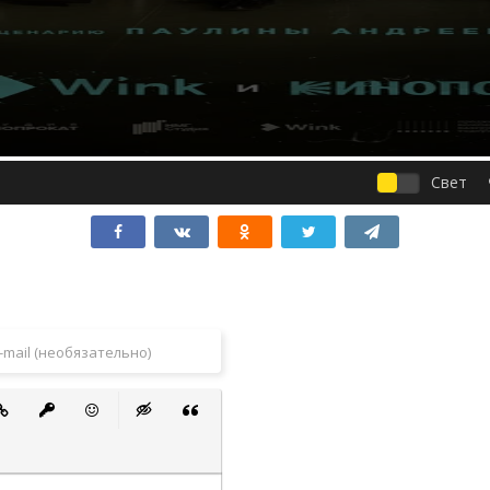
Свет
 список
ванный список
тавить ссылку
Вставить защищенную ссылку
Вставить смайлик
Вставка скрытого текста
Вставка цитаты