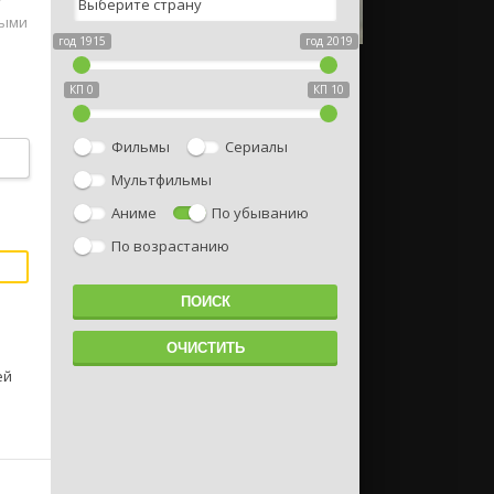
т
ными
год 1915
год 2019
КП 0
КП 10
Фильмы
Сериалы
Мультфильмы
Аниме
По убыванию
По возрастанию
ей