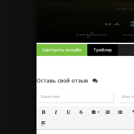
Смотреть онлайн
Трейлер
Оставь свой отзыв
Полужирный
Курсив
Подчеркнутый
Зачеркнутый
Выравнивание
Нумерованный
Маркиро
Вс
Вставка спойлера