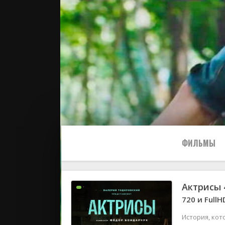
ФИЛЬМЫ
Актрисы 
Все
720 и FullH
2024
История, кот