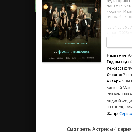
аудиторию в 
2023
понятно, чем
2022
людьми. И ка
2021
вчера был вс
53
54
55
56
57
Русские
сезон (2023) 
дублированн
СССР
Зарубежн
Название:
А
Год выхода:
Режиссер:
Ф
Страна:
Росс
Актеры:
Свет
Алексей Мака
Риваль, Паве
Андрей Федор
Назимов, Оль
Жанр:
Сериа
Смотреть Актрисы 4 серия 