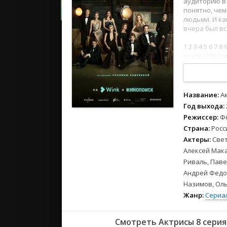
аудиторию в 
2023
понятно, чем
2022
людьми. И ка
2021
вчера был вс
1
2
3
4
5
6
7
8
Русские
сезон (2023) 
дублированн
СССР
Зарубежн
Название:
А
Год выхода:
Режиссер:
Ф
Страна:
Росс
Актеры:
Свет
Алексей Мака
Риваль, Паве
Андрей Федор
Назимов, Оль
Жанр:
Сериа
Смотреть Актрисы 8 серия 