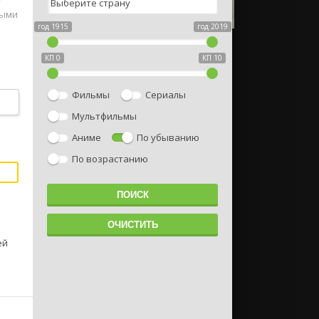
т
ными
год 1915
год 2019
КП 0
КП 10
Фильмы
Сериалы
Мультфильмы
Аниме
По убыванию
По возрастанию
ей