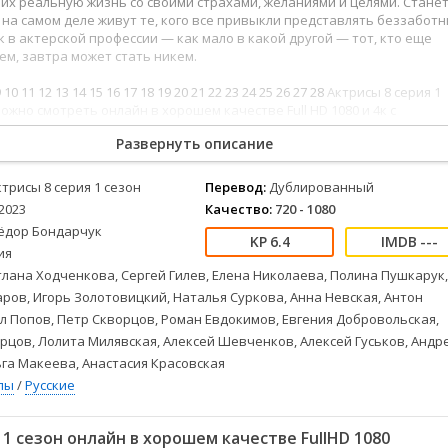
их реальную жизнь со своими страхами, желаниями и целями. Стане
Детективы
2023
Семейные
 на самом деле живут те, кого все привыкли представлять беззабот
Детские
2022
Спорт
к в актерской профессии — как мало в какой другой — тот, кто еще
Драмы
2021
Триллеры
ем, завтра может стать никем.
Комедии
Ужасы
9
10
11
12
13
14
15
16
17
18
19
20
21
22
23
24
25
26
27
28
Актрисы 8 серия 1
Русские
Фантастика
можно смотреть онлайн в хорошем качестве Full HD 1080 и 4к с
ым переводом и отличным звуком.
СССР
Фэнтези
Развернуть описание
ые
Зарубежные
Фильмы из соцетей
ктрисы 8 серия 1 сезон
Перевод:
Дублированный
2023
Качество:
720 - 1080
ёдор Бондарчук
6.4
---
ия
лана Ходченкова, Сергей Гилев, Елена Николаева, Полина Пушкарук,
ров, Игорь Золотовицкий, Наталья Суркова, Анна Невская, Антон
л Попов, Петр Скворцов, Роман Евдокимов, Евгения Добровольская,
цов, Лолита Милявская, Алексей Шевченков, Алексей Гуськов, Андр
га Макеева, Анастасия Красовская
лы
/
Русские
1 сезон онлайн в хорошем качестве FullHD 1080