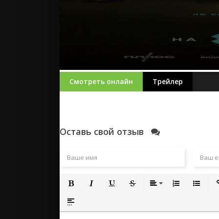
Смотреть онлайн
Трейлер
Оставь свой отзыв
Полужирный
Курсив
Подчеркнутый
Зачеркнутый
Выравнивание
Нумерованный
Маркиро
Вс
Вставка спойлера