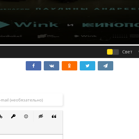
Свет
 список
ванный список
тавить ссылку
Вставить защищенную ссылку
Вставить смайлик
Вставка скрытого текста
Вставка цитаты