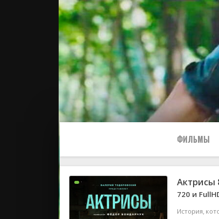
ФИЛЬМЫ
Актрисы 
Все
720 и FullH
2024
История, кот