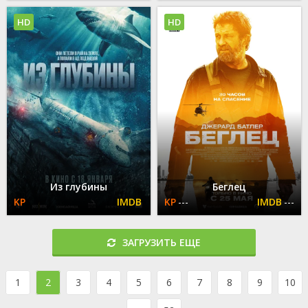
HD
HD
Из глубины
Беглец
---
---
ЗАГРУЗИТЬ ЕЩЕ
1
2
3
4
5
6
7
8
9
10