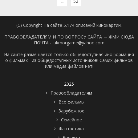
...
52
(C) Copyright На сайте 5.174 описаний кинокартин.
ПРАВООБЛАДАТЕЛЯМ И ПО ВОПРОСУ САЙТА →
ЖМИ СЮДА
ПОЧТА - lukmorgame@yahoo.com
На сайте размещается только общедоступная иноформация
о фильмах - из общедоступных источников! Самих фильмов
или медиа файлов нет!
2025
Правообладателям
Все фильмы
Зарубежное
Семейное
Фантастика
Боевики