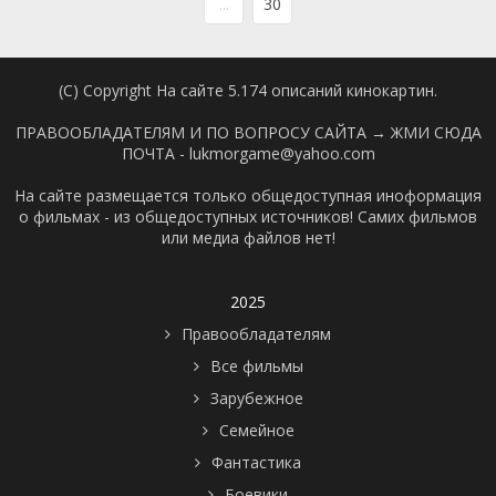
...
30
(C) Copyright На сайте 5.174 описаний кинокартин.
ПРАВООБЛАДАТЕЛЯМ И ПО ВОПРОСУ САЙТА →
ЖМИ СЮДА
ПОЧТА - lukmorgame@yahoo.com
На сайте размещается только общедоступная иноформация
о фильмах - из общедоступных источников! Самих фильмов
или медиа файлов нет!
2025
Правообладателям
Все фильмы
Зарубежное
Семейное
Фантастика
Боевики