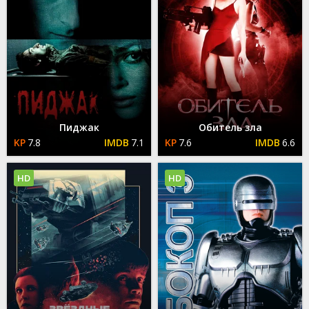
Пиджак
Обитель зла
7.8
7.1
7.6
6.6
HD
HD