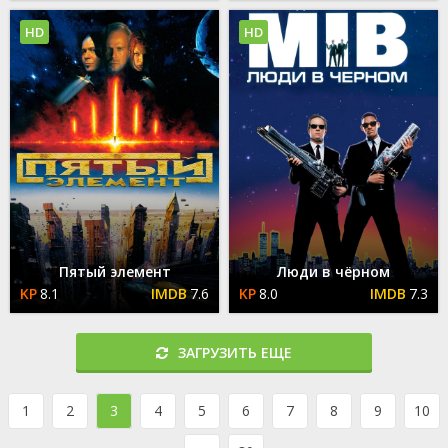
HD
HD
Пятый элемент
Люди в чёрном
8.1
7.6
8.0
7.3
ЗАГРУЗИТЬ ЕЩЕ
1
2
3
4
5
6
7
8
9
10